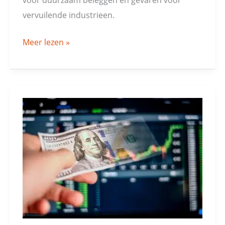
vervuilende industrieen.
Meer lezen »
Beleggers
negeren
mooie
winstcijfers!