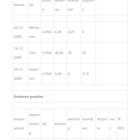
positi
aanko
koersd
stoplos
datum
tip
e
op
oel
s
20-12-
Wessa
LONG
4,36
6,25
4
2008
nen
19-12-
Olie
LONG
36,66
50
33
2008
29-12-
Heijm
LONG
3,49
8
3,10
2008
ans
Gesloten posities
datum
datum
aankoo
koersd
stoplo
exi
%
sluitin
tip
positie
advies
p
oel
ss
t
W/V
g