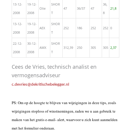
13-12-
19-12-
SHOR
36,
Olie
47
36/37
47
21,8
2008
2008
T
8
13-12-
19-12-
SHOR
AEX
252
186
252
252
0
2008
2008
T
22-12-
30-12-
SHOR
AMX
312,39
250
305
305
2,37
2008
2008
T
Cees de Vries, technisch analist en
vermogensadviseur
c.devries@dekritischebelegger.nl
PS: Om op de hoogte te blijven van wijzigingen in deze tips, zoals
wijzigingen stoploss of winstnemingen, raden we u aan gebruik te
maken van het gratis e-mail- alert, waarvoor u zich kunt aanmelden
met het formulier onderaan.