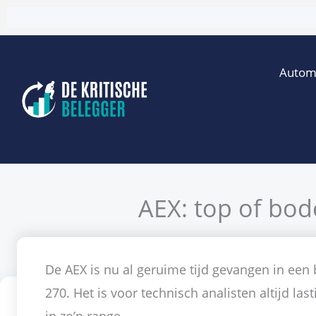
Ga
naar
de
Autom
inhoud
AEX: top of bod
Door
Cees
De AEX is nu al geruime tijd gevangen in een
270. Het is voor technisch analisten altijd la