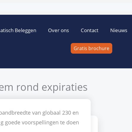
atisch Beleggen
Over ons
Contact
Nieuws
Gratis brochure
em rond expiraties
 de Vries
14 februari 2009
Geen reacties
Trading tips
 bandbreedte van globaal 230 en
stig goede voorspellingen te doen