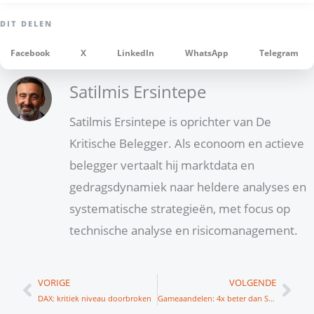
Facebook
X
LinkedIn
WhatsApp
Telegram
Satilmis Ersintepe
Satilmis Ersintepe is oprichter van De
Kritische Belegger. Als econoom en actieve
belegger vertaalt hij marktdata en
gedragsdynamiek naar heldere analyses en
systematische strategieën, met focus op
technische analyse en risicomanagement.
Vorige
Vol
VORIGE
VOLGENDE
DAX: kritiek niveau doorbroken
Gameaandelen: 4x beter dan S&P 500