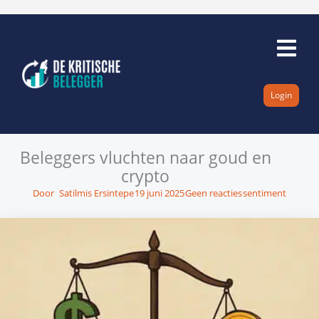
Ga
naar
de
inhoud
Login
Beleggers vluchten naar goud en
crypto
Door
Satilmis Ersintepe
19 juni 2025
Geen reacties
sentiment