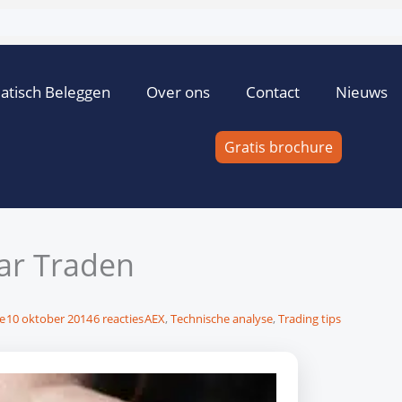
atisch Beleggen
Over ons
Contact
Nieuws
Gratis brochure
ar Traden
e
10 oktober 2014
6 reacties
AEX
,
Technische analyse
,
Trading tips