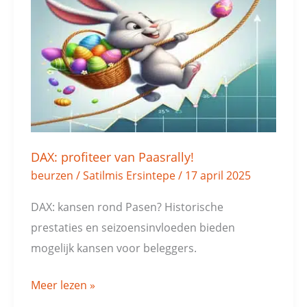
van
Paasrally!
DAX: profiteer van Paasrally!
beurzen
/
Satilmis Ersintepe
/
17 april 2025
DAX: kansen rond Pasen? Historische
prestaties en seizoensinvloeden bieden
mogelijk kansen voor beleggers.
Meer lezen »