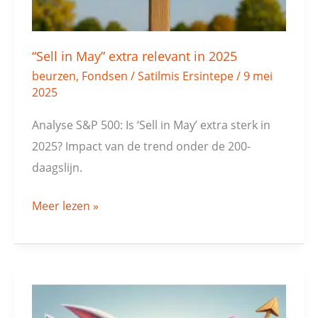
“Sell in May” extra relevant in 2025
beurzen
,
Fondsen
/
Satilmis Ersintepe
/
9 mei
2025
Analyse S&P 500: Is ‘Sell in May’ extra sterk in
2025? Impact van de trend onder de 200-
daagslijn.
Meer lezen »
DAX:
profiteer