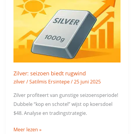
seizoen
biedt
rugwind
Zilver: seizoen biedt rugwind
zilver
/
Satilmis Ersintepe
/
25 juni 2025
Zilver profiteert van gunstige seizoensperiode!
Dubbele “kop en schotel” wijst op koersdoel
$48. Analyse en tradingstrategie.
Meer lezen »