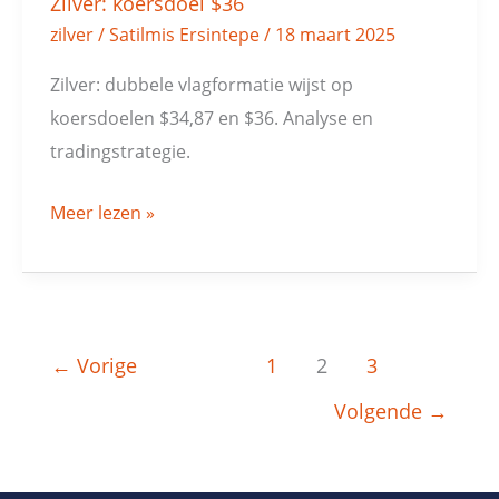
Zilver: koersdoel $36
zilver
/
Satilmis Ersintepe
/
18 maart 2025
Zilver: dubbele vlagformatie wijst op
koersdoelen $34,87 en $36. Analyse en
tradingstrategie.
Meer lezen »
←
Vorige
1
2
3
Volgende
→