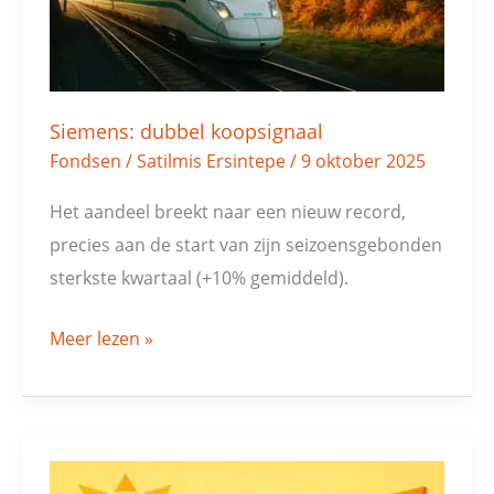
Siemens: dubbel koopsignaal
Fondsen
/
Satilmis Ersintepe
/
9 oktober 2025
Het aandeel breekt naar een nieuw record,
precies aan de start van zijn seizoensgebonden
sterkste kwartaal (+10% gemiddeld).
Meer lezen »
Zilver: