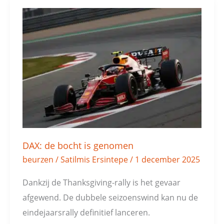
DAX:
de
bocht
is
genomen
DAX: de bocht is genomen
beurzen
/
Satilmis Ersintepe
/
1 december 2025
Dankzij de Thanksgiving-rally is het gevaar
afgewend. De dubbele seizoenswind kan nu de
eindejaarsrally definitief lanceren.