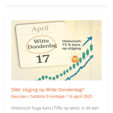
DAX:
stijging
op
Witte
Donderdag?
DAX: stijging op Witte Donderdag?
beurzen
/
Satilmis Ersintepe
/
16 april 2025
Historisch hoge kans (73%) op winst. Is dit een