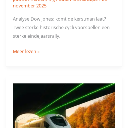
november 2025
Analyse Dow Jones: komt de kerstman laat?
Twee sterke historische cycli voorspellen een
sterke eindejaarsrally.
Meer lezen »
Siemens:
dubbel
koopsignaal