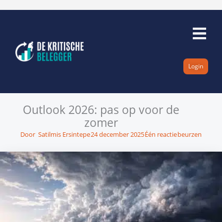
Ga
naar
de
inhoud
Login
Outlook 2026: pas op voor de
zomer
Door
Satilmis Ersintepe
24 december 2025
Één reactie
beurzen