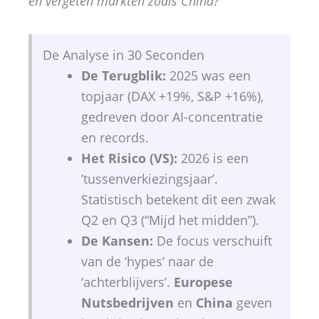
en vergeten markten zoals China?
De Analyse in 30 Seconden
De Terugblik:
2025 was een
topjaar (DAX +19%, S&P +16%),
gedreven door AI-concentratie
en records.
Het Risico (VS):
2026 is een
’tussenverkiezingsjaar’.
Statistisch betekent dit een zwak
Q2 en Q3 (“Mijd het midden”).
De Kansen:
De focus verschuift
van de ‘hypes’ naar de
‘achterblijvers’.
Europese
Nutsbedrijven
en
China
geven