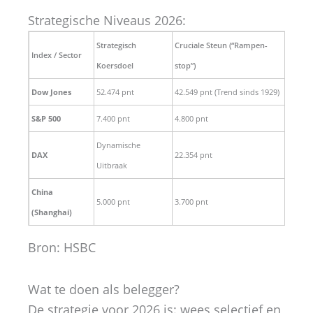
Strategische Niveaus 2026:
Strategisch
Cruciale Steun (“Rampen-
Index / Sector
Koersdoel
stop”)
Dow Jones
52.474 pnt
42.549 pnt (Trend sinds 1929)
S&P 500
7.400 pnt
4.800 pnt
Dynamische
DAX
22.354 pnt
Uitbraak
China
5.000 pnt
3.700 pnt
(Shanghai)
Bron: HSBC
Wat te doen als belegger?
De strategie voor 2026 is: wees selectief en