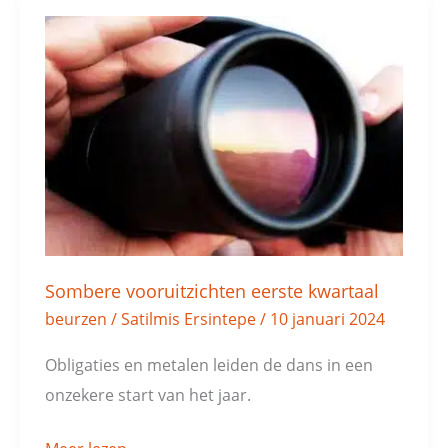
Sombere
vooruitzichten
eerste
kwartaal
Sombere vooruitzichten eerste kwartaal
beurzen
/
Satilmis Ersintepe
/
10 januari 2024
Obligaties en metalen leiden de dans in een
onzekere start van het jaar.