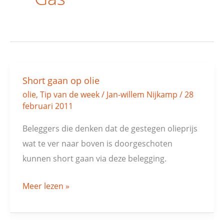
Short gaan op olie
Short
olie
,
Tip van de week
/
Jan-willem Nijkamp
/
28
gaan
februari 2011
op
olie
Beleggers die denken dat de gestegen olieprijs
wat te ver naar boven is doorgeschoten
kunnen short gaan via deze belegging.
Meer lezen »