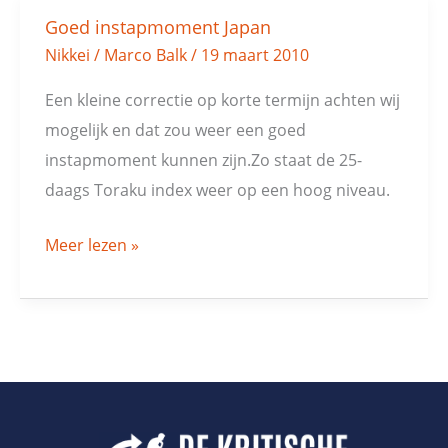
Goed instapmoment Japan
Goed
Nikkei
/
Marco Balk
/
19 maart 2010
instapmoment
Japan
Een kleine correctie op korte termijn achten wij
mogelijk en dat zou weer een goed
instapmoment kunnen zijn.Zo staat de 25-
daags Toraku index weer op een hoog niveau.
Meer lezen »