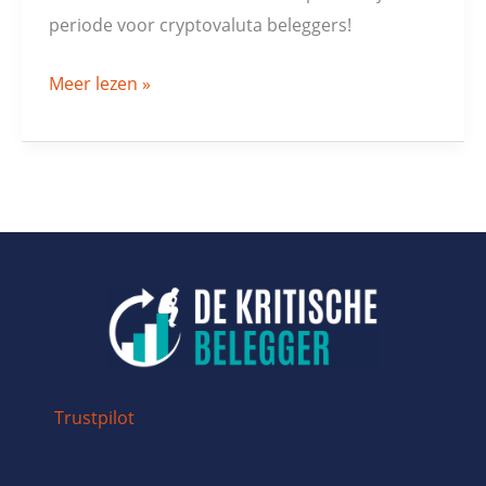
periode voor cryptovaluta beleggers!
Meer lezen »
Trustpilot