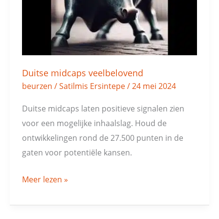
Duitse midcaps veelbelovend
beurzen
/
Satilmis Ersintepe
/
24 mei 2024
Duitse midcaps laten positieve signalen zien
voor een mogelijke inhaalslag. Houd de
ontwikkelingen rond de 27.500 punten in de
gaten voor potentiële kansen.
Meer lezen »