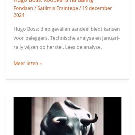
Fondsen
/
Satilmis Ersintepe
/
19 december
2024
Hugo Boss: diep gevallen aandeel biedt kansen
voor beleggers. Technische analyse en januari-
rally wijzen op herstel. Lees de analyse.
Meer lezen »
Duitse
midcaps
veelbelovend