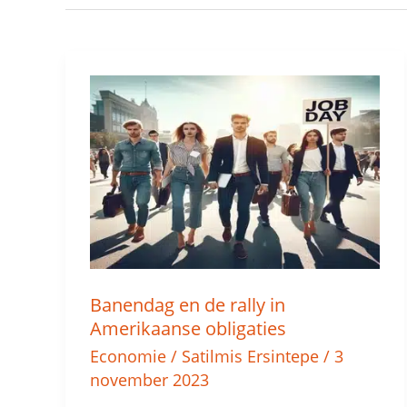
Banendag
en
de
rally
in
Amerikaanse
obligaties
Banendag en de rally in
Amerikaanse obligaties
Economie
/
Satilmis Ersintepe
/
3
november 2023