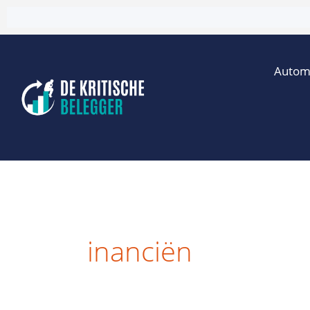
Ga
naar
de
Autom
inhoud
inanciën