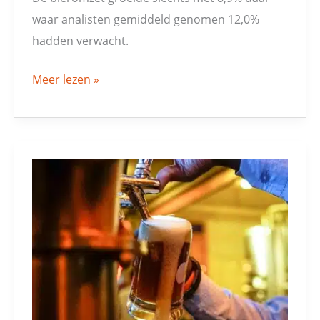
waar analisten gemiddeld genomen 12,0%
hadden verwacht.
Meer lezen »
Kostprijs
bierproductie
stijgt
met
ruim
60%