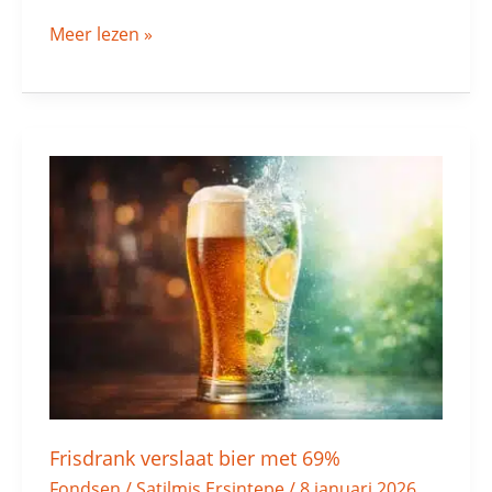
Meer lezen »
Frisdrank
verslaat
bier
met
69%
Frisdrank verslaat bier met 69%
Fondsen
/
Satilmis Ersintepe
/
8 januari 2026