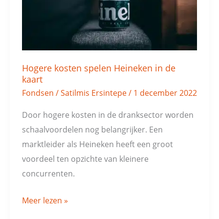
de
kaart
Hogere kosten spelen Heineken in de
kaart
Fondsen
/
Satilmis Ersintepe
/
1 december 2022
Door hogere kosten in de dranksector worden
schaalvoordelen nog belangrijker. Een
marktleider als Heineken heeft een groot
voordeel ten opzichte van kleinere
concurrenten.
Meer lezen »