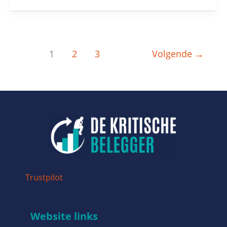
1
2
3
Volgende
→
Trustpilot
Website links