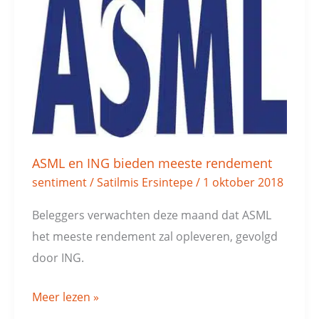
ING
bieden
meeste
rendement
ASML en ING bieden meeste rendement
sentiment
/
Satilmis Ersintepe
/
1 oktober 2018
Beleggers verwachten deze maand dat ASML
het meeste rendement zal opleveren, gevolgd
door ING.
Meer lezen »