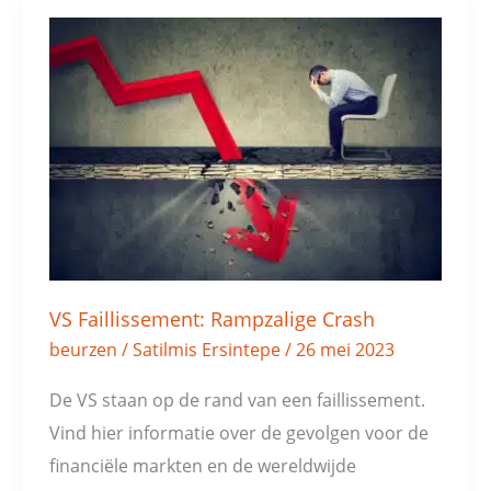
VS
Faillissement:
Rampzalige
Crash
VS Faillissement: Rampzalige Crash
beurzen
/
Satilmis Ersintepe
/
26 mei 2023
De VS staan op de rand van een faillissement.
Vind hier informatie over de gevolgen voor de
financiële markten en de wereldwijde