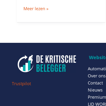
Meer lezen »
Website
Automati
Over ons
Contact
Trustpilot
Nieuws
Premiu
LID WO