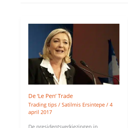
De
‘Le
Pen’
Trade
De ‘Le Pen’ Trade
Trading tips
/
Satilmis Ersintepe
/
4
april 2017
De presidentsverkiezingen in