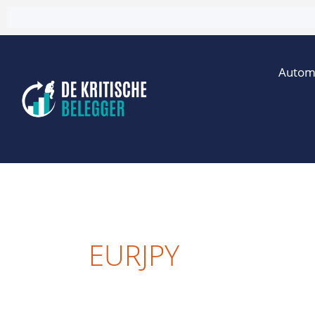
Ga
naar
de
Autom
inhoud
EURJPY