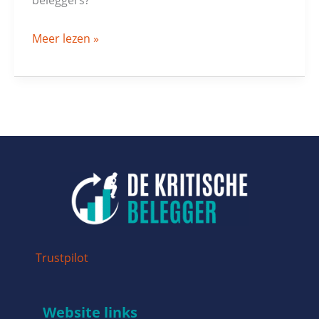
Meer lezen »
Trustpilot
Website links