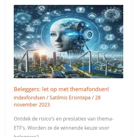
Beleggers:
let
op
met
themafondsen!
Beleggers: let op met themafondsen!
indexfondsen
/
Satilmis Ersintepe
/
28
november 2023
Ontdek de risico’s en prestaties van thema-
ETF’s. Worden ze de winnende keuze voor
beleggers?