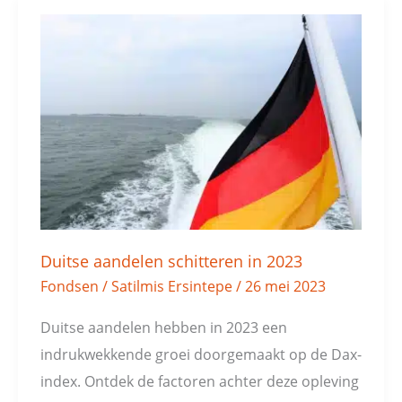
Duitse
aandelen
schitteren
in
2023
Duitse aandelen schitteren in 2023
Fondsen
/
Satilmis Ersintepe
/
26 mei 2023
Duitse aandelen hebben in 2023 een
indrukwekkende groei doorgemaakt op de Dax-
index. Ontdek de factoren achter deze opleving