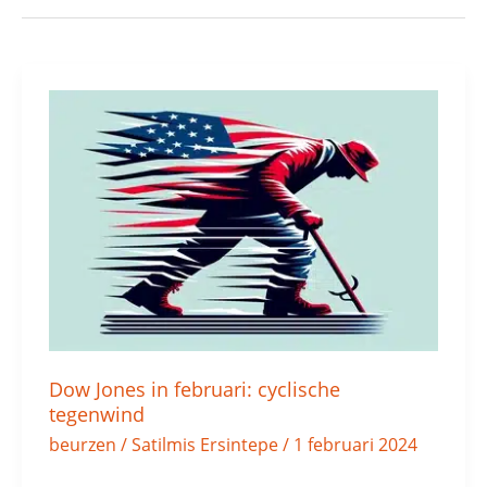
Dow
Jones
in
februari:
cyclische
tegenwind
Dow Jones in februari: cyclische
tegenwind
beurzen
/
Satilmis Ersintepe
/
1 februari 2024