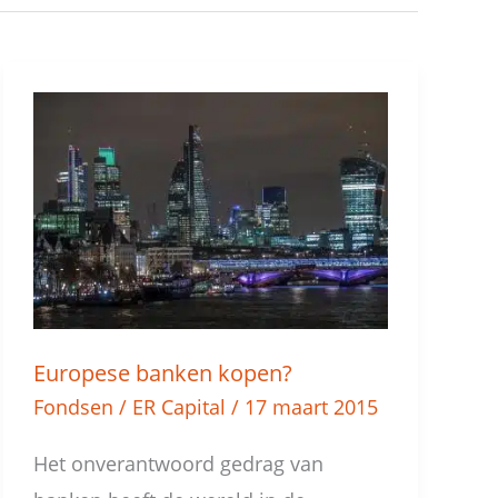
Europese
banken
kopen?
Europese banken kopen?
Fondsen
/
ER Capital
/
17 maart 2015
Het onverantwoord gedrag van