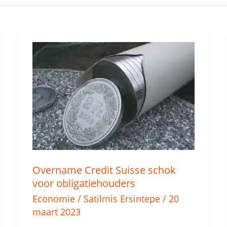
Overname
Credit
Suisse
schok
voor
obligatiehouders
Overname Credit Suisse schok
voor obligatiehouders
Economie
/
Satilmis Ersintepe
/
20
maart 2023