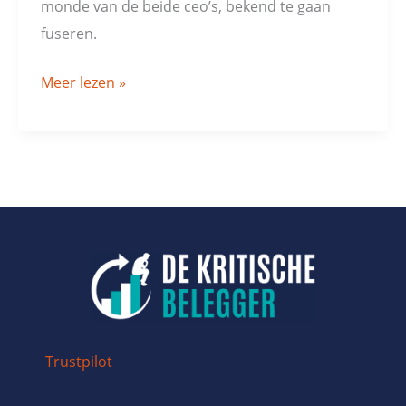
monde van de beide ceo’s, bekend te gaan
fuseren.
Meer lezen »
Trustpilot