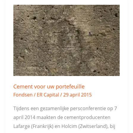
Cement
voor
uw
portefeuille
Cement voor uw portefeuille
Fondsen
/
ER Capital
/
29 april 2015
Tijdens een gezamenlijke persconferentie op 7
april 2014 maakten de cementproducenten
Lafarge (Frankrijk) en Holcim (Zwitserland), bij