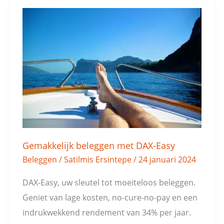
Gemakkelijk
beleggen
met
DAX-
Easy
Gemakkelijk beleggen met DAX-Easy
Beleggen
/
Satilmis Ersintepe
/
24 januari 2024
DAX-Easy, uw sleutel tot moeiteloos beleggen.
Geniet van lage kosten, no-cure-no-pay en een
indrukwekkend rendement van 34% per jaar.