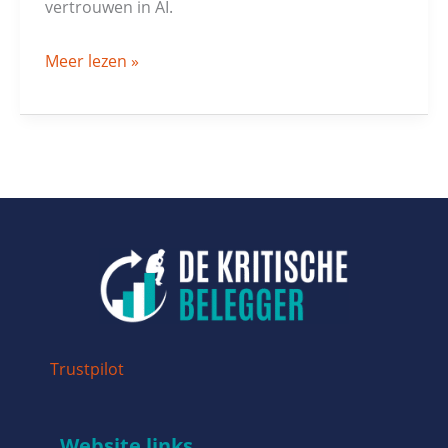
vertrouwen in AI.
Meer lezen »
Trustpilot
Website links