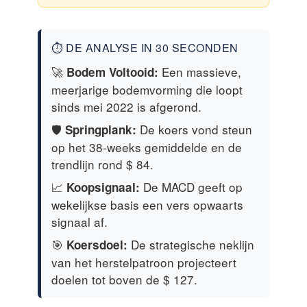
⏱️ DE ANALYSE IN 30 SECONDEN
🚀
Een massieve,
Bodem Voltooid:
meerjarige bodemvorming die loopt
sinds mei 2022 is afgerond.
🛡️
De koers vond steun
Springplank:
op het 38-weeks gemiddelde en de
trendlijn rond $ 84.
📈
De MACD geeft op
Koopsignaal:
wekelijkse basis een vers opwaarts
signaal af.
🎯
De strategische neklijn
Koersdoel:
van het herstelpatroon projecteert
doelen tot boven de $ 127.