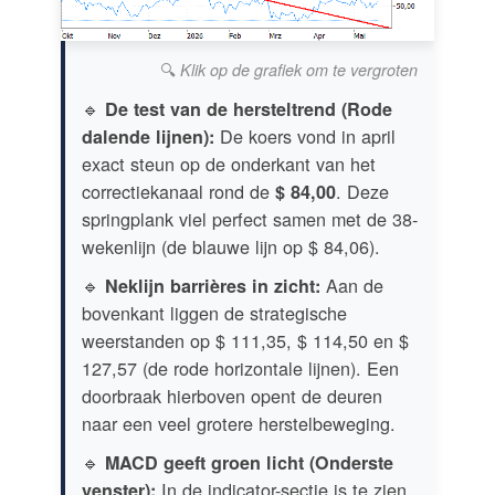
🔍
Klik op de grafiek om te vergroten
🔹
De test van de hersteltrend (Rode
De koers vond in april
dalende lijnen):
exact steun op de onderkant van het
correctiekanaal rond de
. Deze
$ 84,00
springplank viel perfect samen met de 38-
wekenlijn (de blauwe lijn op $ 84,06).
🔹
Aan de
Neklijn barrières in zicht:
bovenkant liggen de strategische
weerstanden op $ 111,35, $ 114,50 en $
127,57 (de rode horizontale lijnen). Een
doorbraak hierboven opent de deuren
naar een veel grotere herstelbeweging.
🔹
MACD geeft groen licht (Onderste
In de indicator-sectie is te zien
venster):