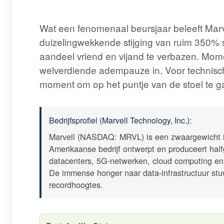
Wat een fenomenaal beursjaar beleeft Marv
duizelingwekkende stijging van ruim 350% si
aandeel vriend en vijand te verbazen. Mome
welverdiende adempauze in. Voor technische
moment om op het puntje van de stoel te ga
Bedrijfsprofiel (Marvell Technology, Inc.):
Marvell (NASDAQ: MRVL) is een zwaargewicht i
Amerikaanse bedrijf ontwerpt en produceert halfg
datacenters, 5G-netwerken, cloud computing en k
De immense honger naar data-infrastructuur st
recordhoogtes.