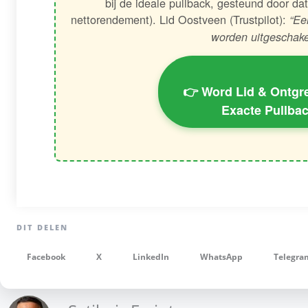
bij de ideale pullback, gesteund door d
nettorendement). Lid Oostveen (Trustpilot):
“Ee
worden uitgeschake
👉 Word Lid & Ontgr
Exacte Pullba
Facebook
X
LinkedIn
WhatsApp
Telegra