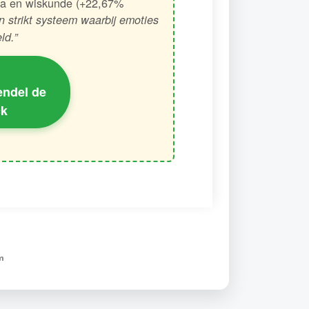
ata en wiskunde (+22,67%
n strikt systeem waarbij emoties
ld.”
endel de
ck
m