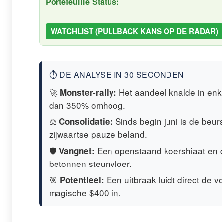
Portefeuille Status:
WATCHLIST (PULLBACK KANS OP DE RADAR)
⏱️ DE ANALYSE IN 30 SECONDEN
🚀
Het aandeel knalde in enk
Monster-rally:
dan 350% omhoog.
⚖️
Sinds begin juni is de beurs
Consolidatie:
zijwaartse pauze beland.
🛡️
Een openstaand koershiaat en 
Vangnet:
betonnen steunvloer.
🎯
Een uitbraak luidt direct de vo
Potentieel:
magische $400 in.