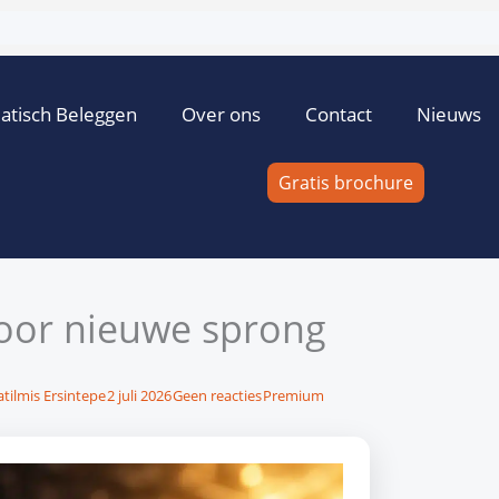
atisch Beleggen
Over ons
Contact
Nieuws
Gratis brochure
voor nieuwe sprong
tilmis Ersintepe
2 juli 2026
Geen reacties
Premium