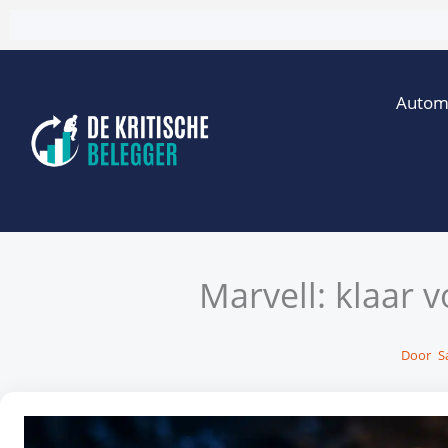
Ga
naar
de
Autom
inhoud
Marvell: klaar 
Door
Sa