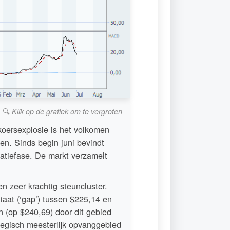
🔍
Klik op de grafiek om te vergroten
koersexplosie is het volkomen
n. Sinds begin juni bevindt
datiefase. De markt verzamelt
n zeer krachtig steuncluster.
aat (‘gap’) tussen $225,14 en
 (op $240,69) door dit gebied
ategisch meesterlijk opvanggebied