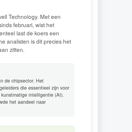
ell Technology. Met een
nds februari, wist het
nteel last de koers een
 analisten is dit precies het
an zitten.
n de chipsector. Het
eleiders die essentieel zijn voor
unstmatige intelligentie (AI).
uwde het aandeel naar