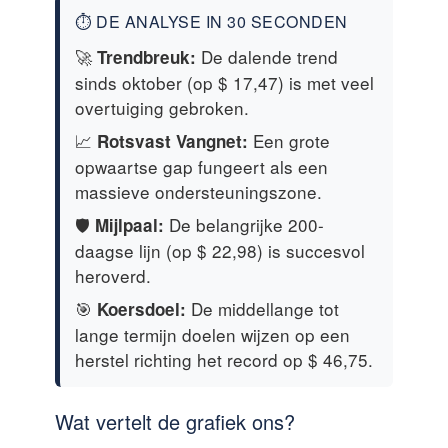
⏱️ DE ANALYSE IN 30 SECONDEN
🚀
De dalende trend
Trendbreuk:
sinds oktober (op $ 17,47) is met veel
overtuiging gebroken.
📈
Een grote
Rotsvast Vangnet:
opwaartse gap fungeert als een
massieve ondersteuningszone.
🛡️
De belangrijke 200-
Mijlpaal:
daagse lijn (op $ 22,98) is succesvol
heroverd.
🎯
De middellange tot
Koersdoel:
lange termijn doelen wijzen op een
herstel richting het record op $ 46,75.
Wat vertelt de grafiek ons?