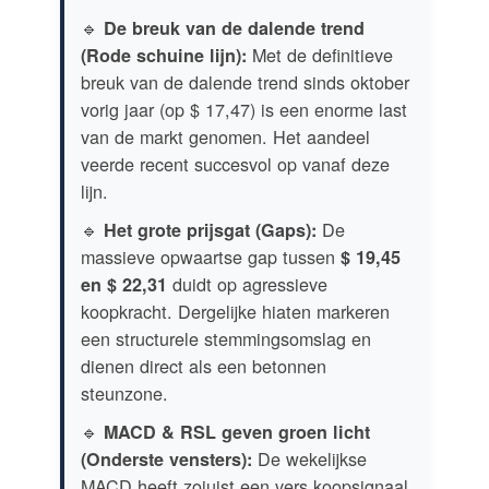
🔹
De breuk van de dalende trend
Met de definitieve
(Rode schuine lijn):
breuk van de dalende trend sinds oktober
vorig jaar (op $ 17,47) is een enorme last
van de markt genomen. Het aandeel
veerde recent succesvol op vanaf deze
lijn.
🔹
De
Het grote prijsgat (Gaps):
massieve opwaartse gap tussen
$ 19,45
duidt op agressieve
en $ 22,31
koopkracht. Dergelijke hiaten markeren
een structurele stemmingsomslag en
dienen direct als een betonnen
steunzone.
🔹
MACD & RSL geven groen licht
De wekelijkse
(Onderste vensters):
MACD heeft zojuist een vers koopsignaal