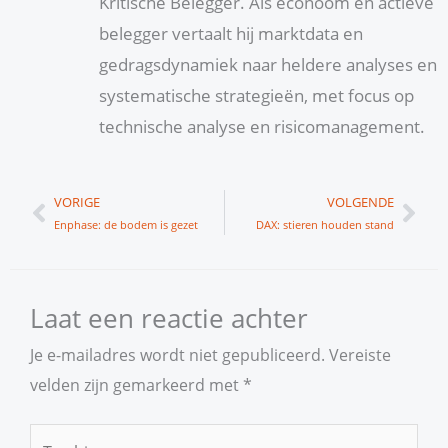
Kritische Belegger. Als econoom en actieve
belegger vertaalt hij marktdata en
gedragsdynamiek naar heldere analyses en
systematische strategieën, met focus op
technische analyse en risicomanagement.
Vorige
Vol
VORIGE
VOLGENDE
Enphase: de bodem is gezet
DAX: stieren houden stand
Laat een reactie achter
Je e-mailadres wordt niet gepubliceerd.
Vereiste
velden zijn gemarkeerd met
*
Typ