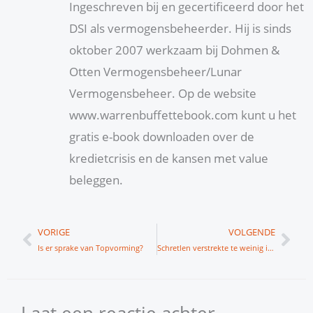
Ingeschreven bij en gecertificeerd door het
DSI als vermogensbeheerder. Hij is sinds
oktober 2007 werkzaam bij Dohmen &
Otten Vermogensbeheer/Lunar
Vermogensbeheer. Op de website
www.warrenbuffettebook.com kunt u het
gratis e-book downloaden over de
kredietcrisis en de kansen met value
beleggen.
Vorige
Vol
VORIGE
VOLGENDE
Is er sprake van Topvorming?
Schretlen verstrekte te weinig informatie
Laat een reactie achter