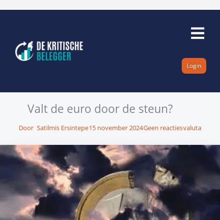
Ga
naar
de
inhoud
Login
Valt de euro door de steun?
Door
Satilmis Ersintepe
15 november 2024
Geen reacties
valuta