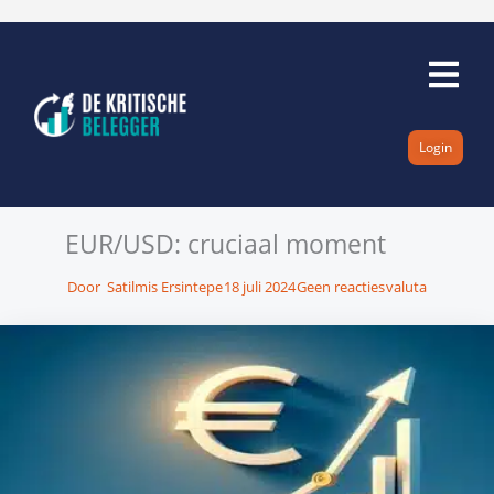
Ga
naar
de
inhoud
Login
EUR/USD: cruciaal moment
Door
Satilmis Ersintepe
18 juli 2024
Geen reacties
valuta