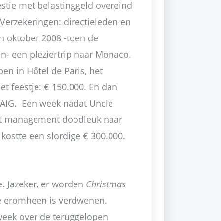
westie met belastinggeld overeind
erzekeringen: directieleden en
in oktober 2008 -toen de
en- een pleziertrip naar Monaco.
en in Hôtel de Paris, het
t feestje: € 150.000. En dan
 AIG. Een week nadat Uncle
het management doodleuk naar
e kostte een slordige € 300.000.
e. Jazeker, er worden
Christmas
e eromheen is verdwenen.
week over de teruggelopen