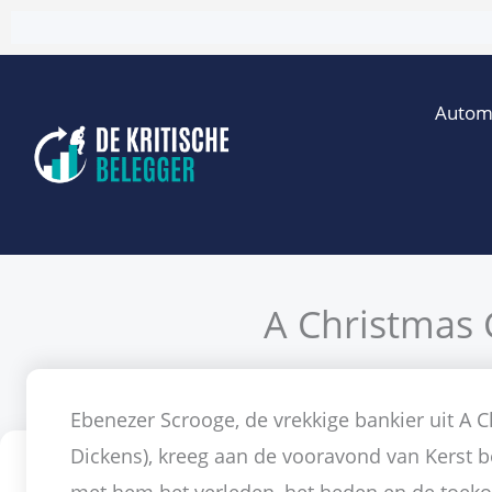
Ga
naar
de
Autom
inhoud
A Christmas 
Door
Allar
Ebenezer Scrooge, de vrekkige bankier uit A C
Dickens), kreeg aan de vooravond van Kerst b