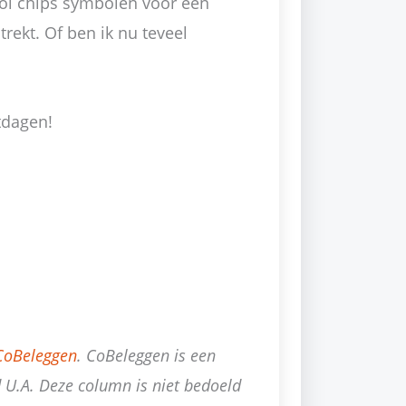
jevol chips symbolen voor een
rekt. Of ben ik nu teveel
tdagen!
CoBeleggen
. CoBeleggen is een
d U.A. Deze column is niet bedoeld