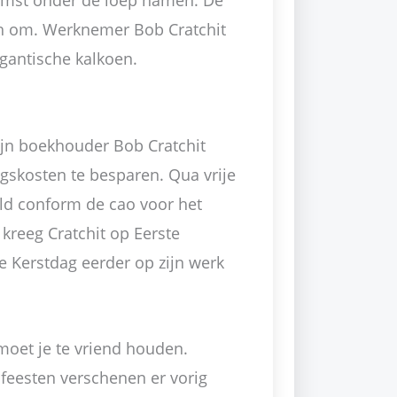
omst onder de loep namen. De
ch om. Werknemer Bob Cratchit
igantische kalkoen.
zijn boekhouder Bob Cratchit
skosten te besparen. Qua vrije
ld conform de cao voor het
kreeg Cratchit op Eerste
e Kerstdag eerder op zijn werk
oet je te vriend houden.
feesten verschenen er vorig