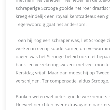
met hem het verleden, het heden en de toek
schraperige Scrooge gooide het roer drastis
kreeg eindelijk een royaal kerstcadeau: een g
Tegenwoordig gaat het andersom.
Toen hij nog een schraper was, liet Scrooge 
werken in een ijskoude kamer, om verwarming
dagen was het Scrooge-beleid ook niet bepaa
bank- en verzekeringswezen: met veel moeite 
Kerstdag vrijaf. Maar dan moest hij op Tweed
verschijnen. Ter compensatie, aldus Scrooge.
Banken weten wel beter: goede werknemers m
Hoeveel berichten over extravagante bankiers