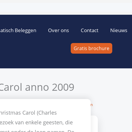
atisch Beleggen
Over ons
Contact
Nieuws
Gratis brochure
Carol anno 2009
d Gunnink
24 december 2009
Geen reacties
Misstanden
hristmas Carol (Charles
ezoek van enkele geesten, die