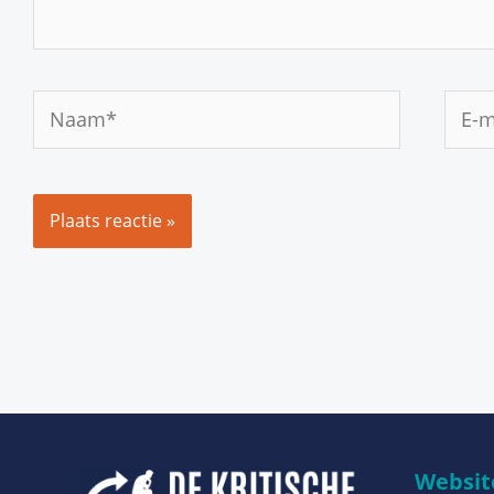
Naam*
E-
mail
Website