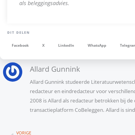
als beleggingsadvies.
Facebook
X
LinkedIn
WhatsApp
Telegra
Allard Gunnink
Allard Gunnink studeerde Literatuurwetenschap
redacteur en eindredacteur voor verschillen
2008 is Allard als redacteur betrokken bij d
transactieplatform CoBeleggen. Allard is si
Vorige
VORIGE