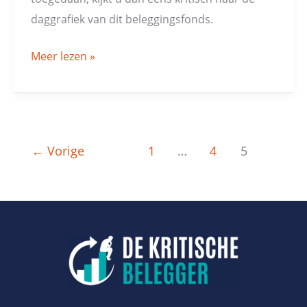
daggrafiek van dit beleggingsfonds.
Meer lezen »
←
Vorige
1
…
4
5