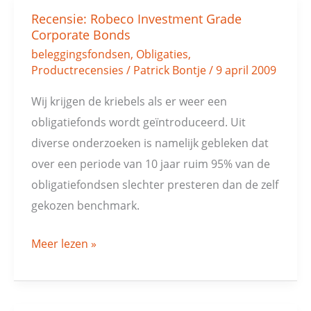
Recensie: Robeco Investment Grade
Recensie:
Corporate Bonds
Robeco
beleggingsfondsen
,
Obligaties
,
Investment
Productrecensies
/
Patrick Bontje
/
9 april 2009
Grade
Wij krijgen de kriebels als er weer een
Corporate
obligatiefonds wordt geïntroduceerd. Uit
Bonds
diverse onderzoeken is namelijk gebleken dat
over een periode van 10 jaar ruim 95% van de
obligatiefondsen slechter presteren dan de zelf
gekozen benchmark.
Meer lezen »