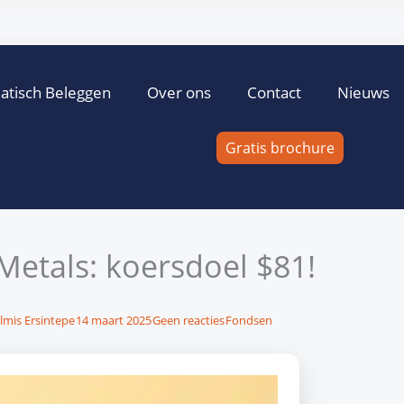
atisch Beleggen
Over ons
Contact
Nieuws
Gratis brochure
etals: koersdoel $81!
lmis Ersintepe
14 maart 2025
Geen reacties
Fondsen