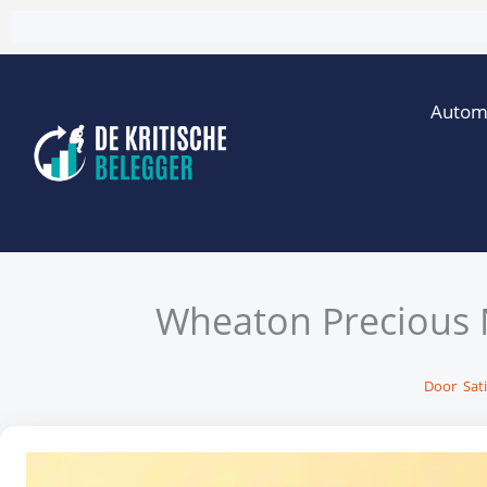
Ga
naar
de
Autom
inhoud
Wheaton Precious M
Door
Sati