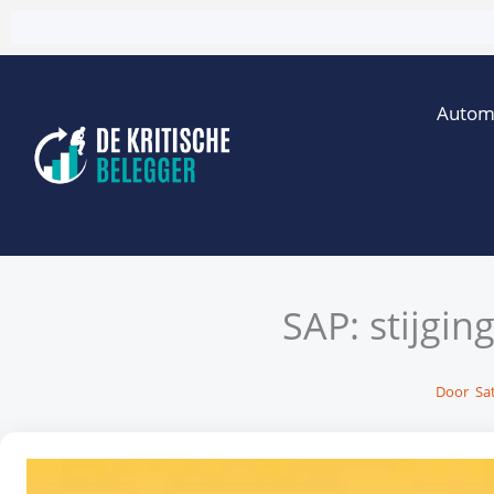
Ga
naar
de
Autom
inhoud
SAP: stijgin
Door
Sat