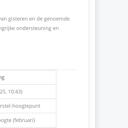
van gisteren en de genoemde
ngrijke ondersteuning en
ng
25, 10:43)
erstel-hoogtepunt
ogte (februari)