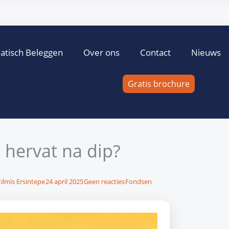
atisch Beleggen
Over ons
Contact
Nieuws
Gratis brochure
g hervat na dip?
ilmis Ersintepe
24 april 2025
Geen reacties
Fondsen