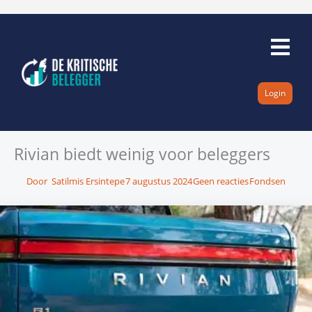
Ga
naar
de
inhoud
Login
Rivian biedt weinig voor beleggers
Door
Satilmis Ersintepe
7 augustus 2024
Geen reacties
Fondsen