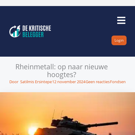
Ga
naar
de
inhoud
Login
Rheinmetall: op naar nieuwe
hoogtes?
Door
Satilmis Ersintepe
12 november 2024
Geen reacties
Fondsen