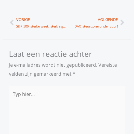
Vorige
Vol
VORIGE
VOLGENDE
S&P 500: sterke week, sterk signaal?
DAX: steunzone onder vuur!
Laat een reactie achter
Je e-mailadres wordt niet gepubliceerd.
Vereiste
velden zijn gemarkeerd met
*
Typ
hier...