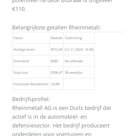
potentieel na deze uitbraak is ongeveer
€110.
Belangrijkste getallen Rheinmetall:
Factor
Waarde
Toelichting
Huidige koers
€572,40
(12-11-2024, 14:46)
Koersdoel
€680
Na uitbraak
Stop-loss
€506,47
38-weeklijn
Potentieel Rendement
18,8%
Bedrijfsprofiel:
Rheinmetall AG is een Duits bedrijf dat
actief is in de automobiel- en
defensiesector. Het bedrijf produceert
onderdelen voor voertuigen en