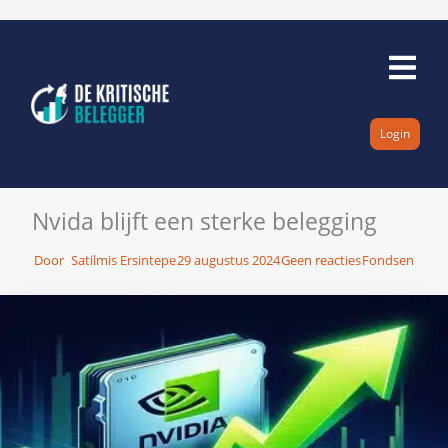
Ga
naar
de
inhoud
Login
Nvida blijft een sterke belegging
Door
Satilmis Ersintepe
29 augustus 2024
Geen reacties
Fondsen