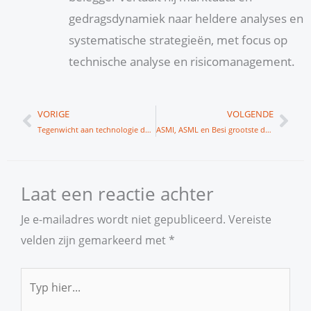
gedragsdynamiek naar heldere analyses en
systematische strategieën, met focus op
technische analyse en risicomanagement.
Vorige
Vol
VORIGE
VOLGENDE
Tegenwicht aan technologie dominantie
ASMI, ASML en Besi grootste dalers AEX
Laat een reactie achter
Je e-mailadres wordt niet gepubliceerd.
Vereiste
velden zijn gemarkeerd met
*
Typ
hier...