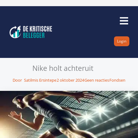
Ga
naar
de
inhoud
Login
Nike holt achteruit
Door
Satilmis Ersintepe
2 oktober 2024
Geen reacties
Fondsen