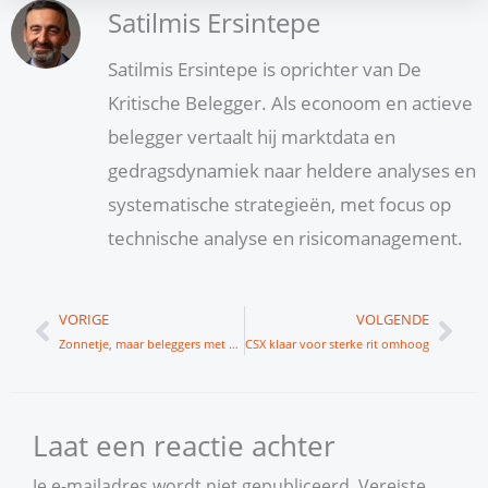
Satilmis Ersintepe
Satilmis Ersintepe is oprichter van De
Kritische Belegger. Als econoom en actieve
belegger vertaalt hij marktdata en
gedragsdynamiek naar heldere analyses en
systematische strategieën, met focus op
technische analyse en risicomanagement.
Vorige
Vol
VORIGE
VOLGENDE
Zonnetje, maar beleggers met paraplu
CSX klaar voor sterke rit omhoog
Laat een reactie achter
Je e-mailadres wordt niet gepubliceerd.
Vereiste