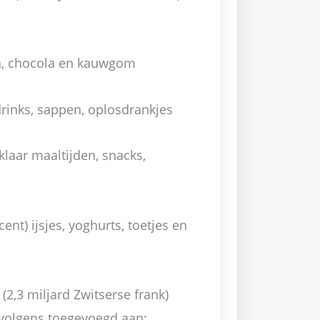
en, chocola en kauwgom
drinks, sappen, oplosdrankjes
klaar maaltijden, snacks,
nt) ijsjes, yoghurts, toetjes en
(2,3 miljard Zwitserse frank)
rvolgens toegevoegd aan;