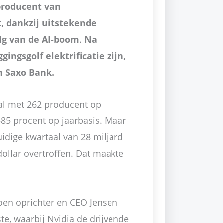
producent van
, dankzij uitstekende
olg van de AI-boom
.
Na
gingsgolf elektrificatie zijn,
n Saxo Bank.
al met 262 producent op
585 procent op jaarbasis. Maar
idige kwartaal van 28 miljard
dollar overtroffen. Dat maakte
toen oprichter en CEO Jensen
e, waarbij Nvidia de drijvende