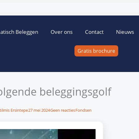
atisch Beleggen
Over ons
Contact
Nieuws
Gratis brochure
 volgende beleggingsgolf
tilmis Ersintepe
27 mei 2024
Geen reacties
Fondsen