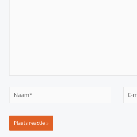
hier...
Naam*
E-
mail