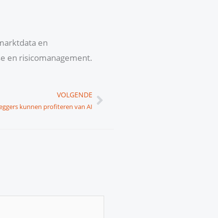
 marktdata en
yse en risicomanagement.
Volgende
VOLGENDE
eggers kunnen profiteren van AI