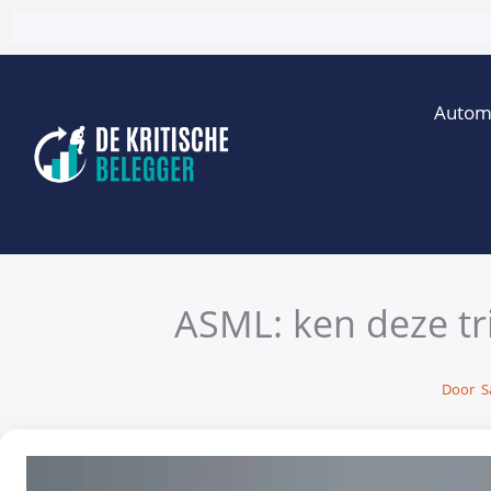
Ga
naar
de
Autom
inhoud
ASML: ken deze tr
Door
S