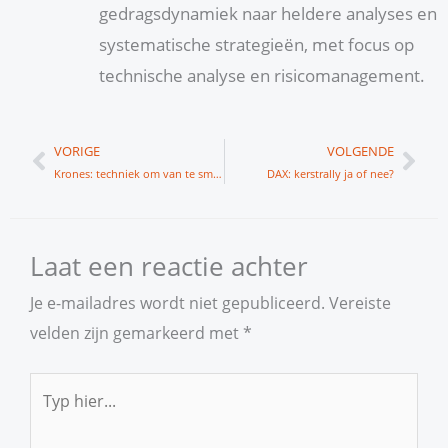
gedragsdynamiek naar heldere analyses en
systematische strategieën, met focus op
technische analyse en risicomanagement.
Vorige
Vol
VORIGE
VOLGENDE
Krones: techniek om van te smullen
DAX: kerstrally ja of nee?
Laat een reactie achter
Je e-mailadres wordt niet gepubliceerd.
Vereiste
velden zijn gemarkeerd met
*
Typ
hier...