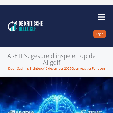
Ga
naar
de
inhoud
Login
AI-ETF’s: gespreid inspelen op de
AI-golf
Door
Satilmis Ersintepe
16 december 2025
Geen reacties
Fondsen