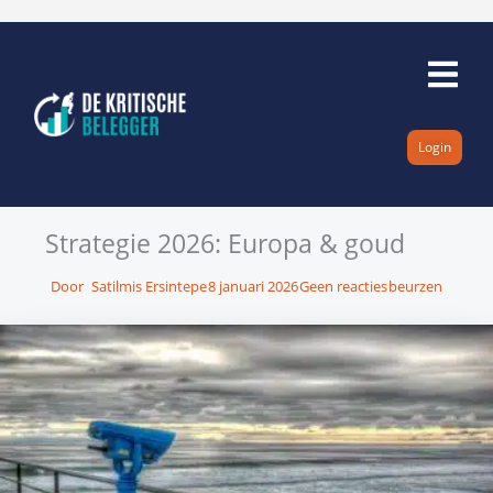
Ga
naar
de
inhoud
Login
Strategie 2026: Europa & goud
Door
Satilmis Ersintepe
8 januari 2026
Geen reacties
beurzen