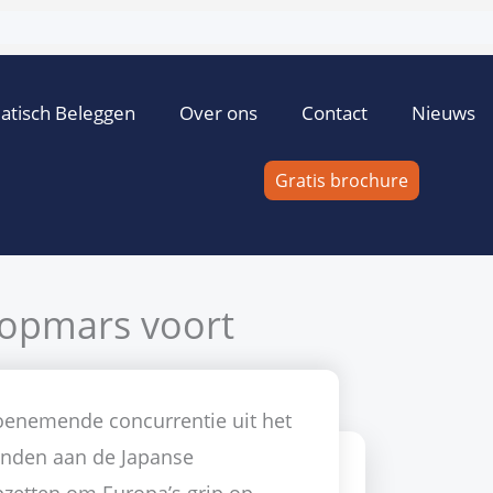
atisch Beleggen
Over ons
Contact
Nieuws
Gratis brochure
 opmars voort
Marco Balk
26 maart 2010
Geen reacties
Nikkei
 toenemende concurrentie uit het
bonden aan de Japanse