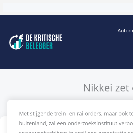
Ga
naar
de
Autom
inhoud
Nikkei zet
Door
Met stijgende trein- en railorders, maar ook
buitenland, zal een onderzoeksinstituut ver