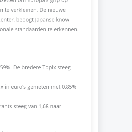
pzetten om Europa’s grip op
 te verkleinen. De nieuwe
 Center, beoogt Japanse know-
ionale standaarden te erkennen.
,59%. De bredere Topix steeg
ix in euro’s gemeten met 0,85%
ants steeg van 1,68 naar