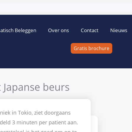
atisch Beleggen
Over ons
Contact
Nieuws
Gratis brochure
 Japanse beurs
arco Balk
11 september 2009
Geen reacties
Nikkei
niek in Tokio, ziet doorgaans
deld 3 minuten per patient aan.