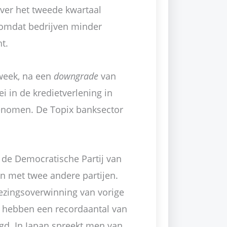
ver het tweede kwartaal
 omdat bedrijven minder
t.
week, na een
downgrade
van
 in de kredietverlening in
genomen. De Topix banksector
 de Democratische Partij van
n met twee andere partijen.
ezingsoverwinning van vorige
 hebben een recordaantal van
gd. In Japan spreekt men van