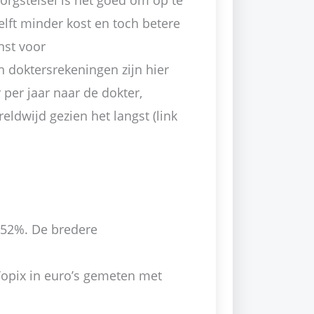
orgstelsel is het goed om op te
lft minder kost en toch betere
nst voor
 doktersrekeningen zijn hier
per jaar naar de dokter,
eldwijd gezien het langst (link
,52%. De bredere
opix in euro’s gemeten met