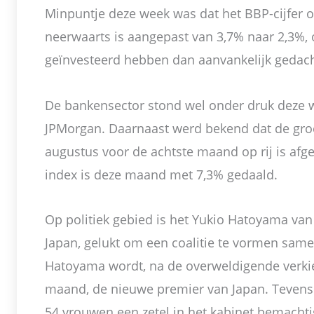
Minpuntje deze week was dat het BBP-cijfer o
neerwaarts is aangepast van 3,7% naar 2,3%,
geïnvesteerd hebben dan aanvankelijk gedach
De bankensector stond wel onder druk deze 
JPMorgan. Daarnaast werd bekend dat de groei
augustus voor de achtste maand op rij is af
index is deze maand met 7,3% gedaald.
Op politiek gebied is het Yukio Hatoyama van
Japan, gelukt om een coalitie te vormen same
Hatoyama wordt, na de overweldigende verki
maand, de nieuwe premier van Japan. Tevens
54 vrouwen een zetel in het kabinet bemachti