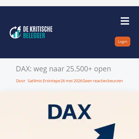
Ga
naar
de
inhoud
Login
DAX: weg naar 25.500+ open
Door
Satilmis Ersintepe
26 mei 2026
Geen reacties
beurzen