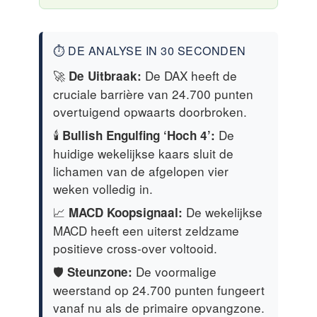
⏱️ DE ANALYSE IN 30 SECONDEN
🚀
De DAX heeft de
De Uitbraak:
cruciale barrière van 24.700 punten
overtuigend opwaarts doorbroken.
🕯️
De
Bullish Engulfing ‘Hoch 4’:
huidige wekelijkse kaars sluit de
lichamen van de afgelopen vier
weken volledig in.
📈
De wekelijkse
MACD Koopsignaal:
MACD heeft een uiterst zeldzame
positieve cross-over voltooid.
🛡️
De voormalige
Steunzone:
weerstand op 24.700 punten fungeert
vanaf nu als de primaire opvangzone.