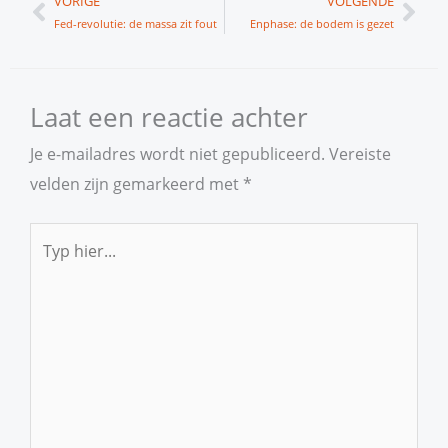
Vorige
Vol
VORIGE
VOLGENDE
Fed-revolutie: de massa zit fout
Enphase: de bodem is gezet
Laat een reactie achter
Je e-mailadres wordt niet gepubliceerd.
Vereiste
velden zijn gemarkeerd met
*
Typ
hier...