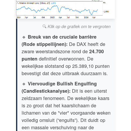
🔍
Klik op de grafiek om te vergroten
🔹
Breuk van de cruciale barrière
De DAX heeft de
(Rode stippellijnen):
zware weerstandszone rond de
24.700
definitief overwonnen. De
punten
wekelijkse slotstand op 25.389,10 punten
bevestigt dat deze uitbraak duurzaam is.
🔹
Viervoudige Bullish Engulfing
Dit is een uiterst
(Candlestickanalyse):
zeldzaam fenomeen. De wekelijkse kaars
is zo groot dat het kaarslichaam de
lichamen van de *vier* voorgaande weken
volledig omsluit (“engulfs”). Dit duidt op
een massale verschuiving naar de