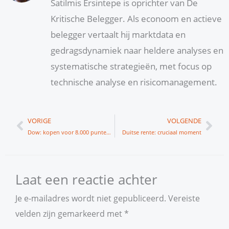
Satilmis Ersintepe is oprichter van De
Kritische Belegger. Als econoom en actieve
belegger vertaalt hij marktdata en
gedragsdynamiek naar heldere analyses en
systematische strategieën, met focus op
technische analyse en risicomanagement.
Vorige
Vol
VORIGE
VOLGENDE
Dow: kopen voor 8.000 punten rally?
Duitse rente: cruciaal moment
Laat een reactie achter
Je e-mailadres wordt niet gepubliceerd.
Vereiste
velden zijn gemarkeerd met
*