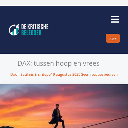
Ga
naar
de
inhoud
Login
DAX: tussen hoop en vrees
Door
Satilmis Ersintepe
19 augustus 2025
Geen reacties
beurzen