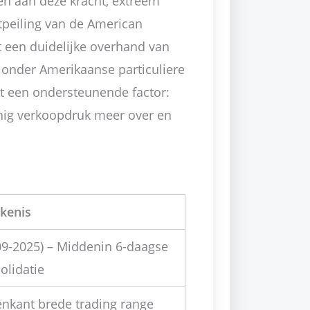
en aan deze kracht, extreem
tpeiling van de American
nt een duidelijke overhand van
%) onder Amerikaanse particuliere
it een ondersteunende factor:
einig verkoopdruk meer over en
kenis
09-2025) – Middenin 6-daagse
olidatie
nkant brede trading range