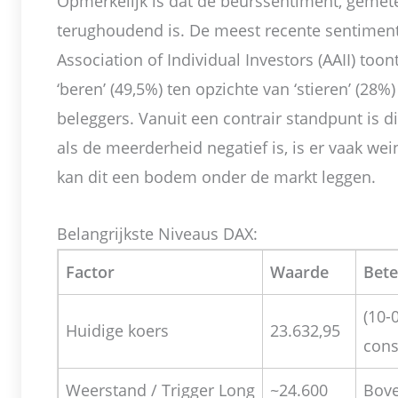
Opmerkelijk is dat de beurssentiment, gemet
terughoudend is. De meest recente sentimen
Association of Individual Investors (AAII) too
‘beren’ (49,5%) ten opzichte van ‘stieren’ (28
beleggers. Vanuit een contrair standpunt is d
als de meerderheid negatief is, is er vaak w
kan dit een bodem onder de markt leggen.
Belangrijkste Niveaus DAX:
Factor
Waarde
Bete
(10-
Huidige koers
23.632,95
cons
Weerstand / Trigger Long
~24.600
Bove