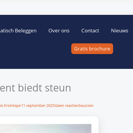
atisch Beleggen
Over ons
Contact
Nieuws
Gratis brochure
ent biedt steun
is Ersintepe
11 september 2025
Geen reacties
beurzen