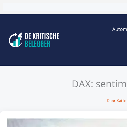
Ga
naar
de
Autom
inhoud
DAX: sentim
Door
Satilm