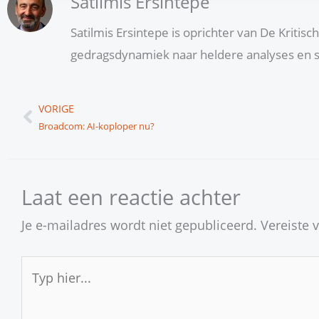
Satilmis Ersintepe
Satilmis Ersintepe is oprichter van De Kritis
gedragsdynamiek naar heldere analyses en s
Vorige
VORIGE
Broadcom: AI-koploper nu?
Laat een reactie achter
Je e-mailadres wordt niet gepubliceerd.
Vereiste 
Typ
hier...