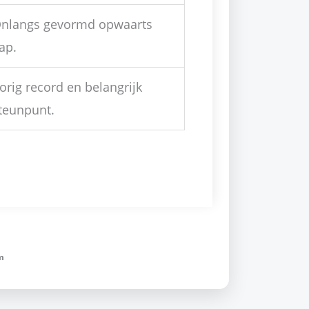
nlangs gevormd opwaarts
ap.
orig record en belangrijk
teunpunt.
m