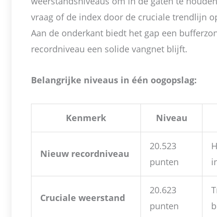
weerstandsniveaus om in de gaten te houden.
vraag of de index door de cruciale trendlijn 
Aan de onderkant biedt het gap een bufferzon
recordniveau een solide vangnet blijft.
Belangrijke niveaus in één oogopslag:
Kenmerk
Niveau
20.523
H
Nieuw recordniveau
punten
i
20.623
T
Cruciale weerstand
punten
b