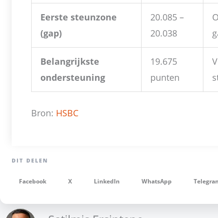
Eerste steunzone
20.085 –
O
(gap)
20.038
g
Belangrijkste
19.675
V
ondersteuning
punten
s
Bron:
HSBC
Facebook
X
LinkedIn
WhatsApp
Telegra