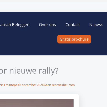
atisch Beleggen
Over ons
Contact
Nieuws
Gratis brochure
or nieuwe rally?
mis Ersintepe
16 december 2024
Geen reacties
beurzen