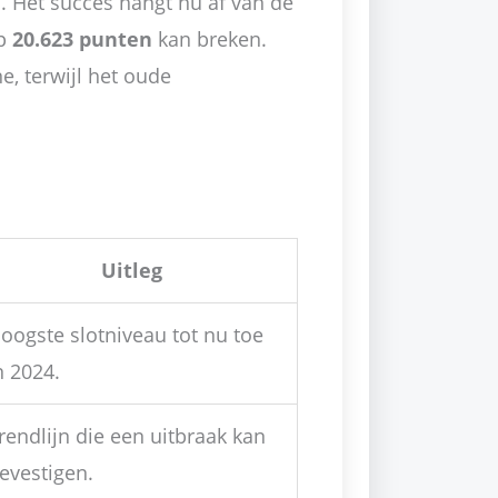
 Het succes hangt nu af van de
op
20.623 punten
kan breken.
e, terwijl het oude
Uitleg
oogste slotniveau tot nu toe
n 2024.
rendlijn die een uitbraak kan
evestigen.