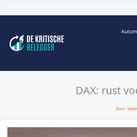
Ga
naar
de
Autom
inhoud
DAX: rust vo
Door
Satil