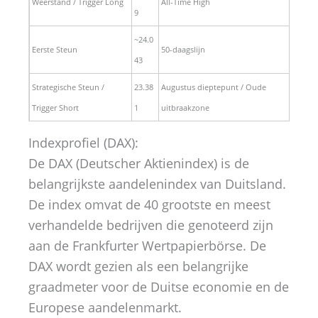
Weerstand / Trigger Long
All-Time High
9
~24.0
Eerste Steun
50-daagslijn
43
Strategische Steun /
23.38
Augustus dieptepunt / Oude
Trigger Short
1
uitbraakzone
Indexprofiel (DAX):
De DAX (Deutscher Aktienindex) is de
belangrijkste aandelenindex van Duitsland.
De index omvat de 40 grootste en meest
verhandelde bedrijven die genoteerd zijn
aan de Frankfurter Wertpapierbörse. De
DAX wordt gezien als een belangrijke
graadmeter voor de Duitse economie en de
Europese aandelenmarkt.