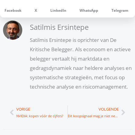
Facebook
X
LinkedIn
WhatsApp
Telegram
Satilmis Ersintepe
Satilmis Ersintepe is oprichter van De
Kritische Belegger. Als econoom en actieve
belegger vertaalt hij marktdata en
gedragsdynamiek naar heldere analyses en
systematische strategieën, met focus op
technische analyse en risicomanagement.
Vorige
Vol
VORIGE
VOLGENDE
NVIDIA: kopen vóór de cijfers?
Dit koopsignaal mag je niet negeren!