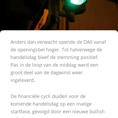
Anders dan verwacht opende de DAX vanaf
de openingsbel hoger. Tot halverwege de
handelsdag bleef de stemming positief.
Pas in de loop van de middag werd een
groot deel van de dagwinst weer
ingeleverd.
De financiële cycli duiden voor de
komende handelsdag op een matige
startfase, gevolgd door een nieuwe bullish