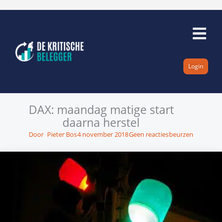
Ga
naar
de
inhoud
Login
DAX: maandag matige start
daarna herstel
Door
Pieter Bos
4 november 2018
Geen reacties
beurzen