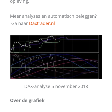
opleving.
Meer analyses en automatisch beleggen?
Ga naar
Daxtrader.nl
DAX-analyse 5 november 2018
Over de grafiek